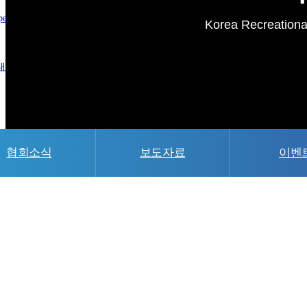
pecial Members
Korea Recreational
내
새소식
협회소식
보도자료
이벤