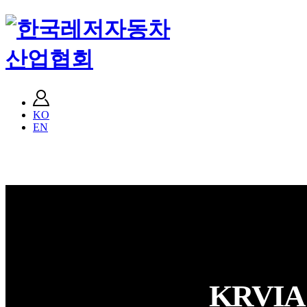
KO
EN
KRVI